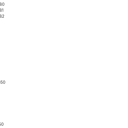
80
81
82
650
50