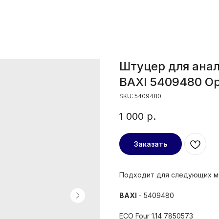
Штуцер для анал
BAXI 5409480 О
SKU:
5409480
1 000
р.
Заказать
Подходит для следующих м
BAXI
- 5409480
ECO Four 1.14 7850573