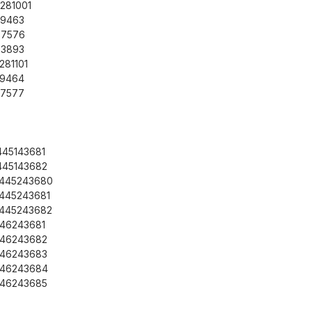
281001
29463
87576
93893
281101
29464
87577
445143681
445143682
B445243680
B445243681
B445243682
46243681
446243682
446243683
446243684
446243685