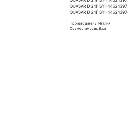
QUASAR D 24F BYH44624397
QUASAR D 24F BYH44624397
QUASAR D 24F BYH44624397
Производитель: Италия
Совместимость: Baxi