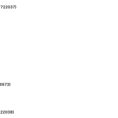
7722037)
8973)
22038)