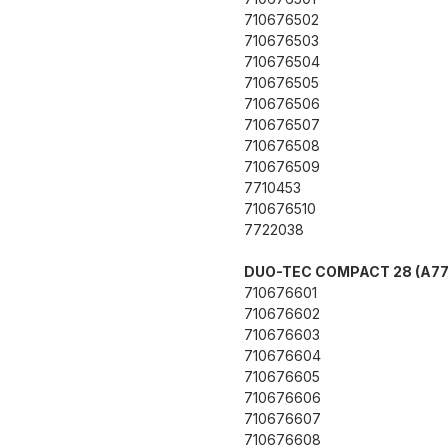
710676502
710676503
710676504
710676505
710676506
710676507
710676508
710676509
7710453
710676510
7722038
DUO-TEC COMPACT 28 (A77
710676601
710676602
710676603
710676604
710676605
710676606
710676607
710676608