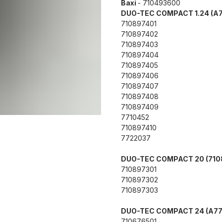
Baxi
- 710493600
DUO-TEC COMPACT 1.24 (A
710897401
710897402
710897403
710897404
710897405
710897406
710897407
710897408
710897409
7710452
710897410
7722037
DUO-TEC COMPACT 20 (710
710897301
710897302
710897303
DUO-TEC COMPACT 24 (A77
710676501