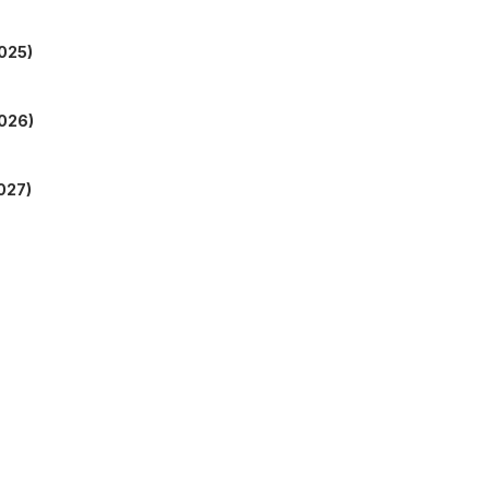
025)
026)
027)