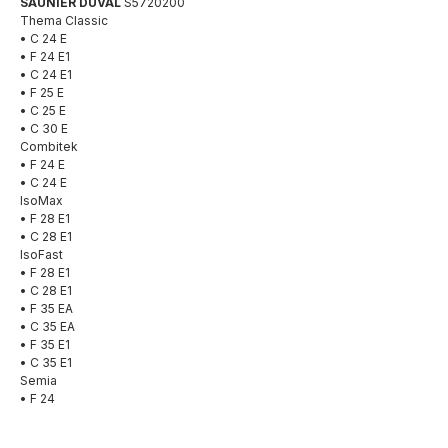
SAUNIER DUVAL
S5720200
Thema Сlassic
• C 24 E
• F 24 E1
• C 24 E1
• F 25 E
• C 25 E
• C 30 E
Combitek
• F 24 E
• C 24 E
IsoMax
• F 28 E1
• C 28 E1
IsoFast
• F 28 E1
• C 28 E1
• F 35 EA
• C 35 EA
• F 35 E1
• C 35 E1
Semia
• F 24