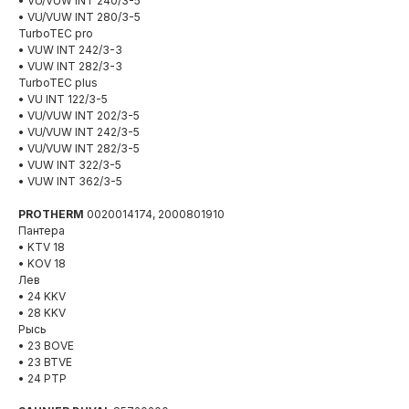
• VU/VUW INT 240/3-5
• VU/VUW INT 280/3-5
TurboTEC pro
• VUW INT 242/3-3
• VUW INT 282/3-3
TurboTEC plus
• VU INT 122/3-5
• VU/VUW INT 202/3-5
• VU/VUW INT 242/3-5
• VU/VUW INT 282/3-5
• VUW INT 322/3-5
• VUW INT 362/3-5
PROTHERM
0020014174, 2000801910
Пантера
• KТV 18
• KOV 18
Лев
• 24 KKV
• 28 KKV
Рысь
• 23 BOVE
• 23 BTVE
• 24 PTP