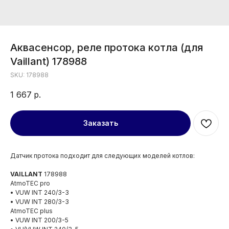
Аквасенсор, реле протока котла (для
Vaillant) 178988
SKU:
178988
1 667
р.
Заказать
Датчик протока подходит для следующих моделей котлов:
VAILLANT
178988
AtmoTEC pro
• VUW INT 240/3-3
• VUW INT 280/3-3
AtmoTEC plus
• VUW INT 200/3-5