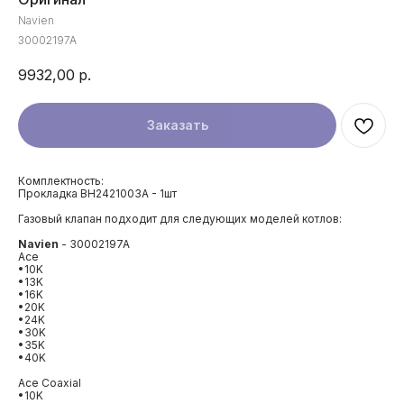
Navien
30002197A
9932,00
р.
Заказать
Комплектность:
Прокладка BH2421003A - 1шт
Газовый клапан подходит для следующих моделей котлов:
Navien
- 30002197A
Ace
•10K
•13K
•16K
•20K
•24K
•30K
•35K
•40K
Ace Coaxial
•10K