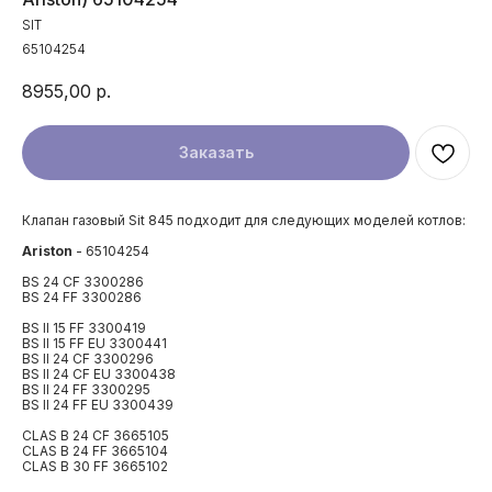
SIT
65104254
8955,00
р.
Заказать
Клапан газовый Sit 845 подходит для следующих моделей котлов:
Ariston
- 65104254
BS 24 CF 3300286
BS 24 FF 3300286
BS II 15 FF 3300419
BS II 15 FF EU 3300441
BS II 24 CF 3300296
BS II 24 CF EU 3300438
BS II 24 FF 3300295
BS II 24 FF EU 3300439
CLAS B 24 CF 3665105
CLAS B 24 FF 3665104
CLAS B 30 FF 3665102