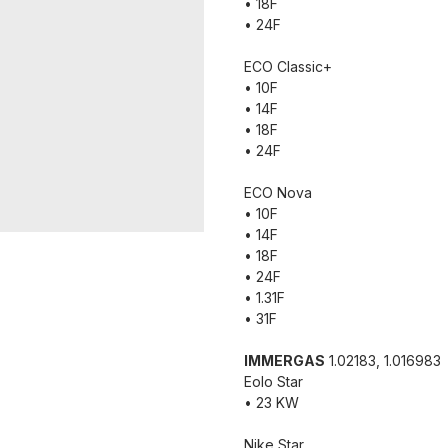
• 18F
• 24F
ECO Classic+
• 10F
• 14F
• 18F
• 24F
ECO Nova
• 10F
• 14F
• 18F
• 24F
• 1.31F
• 31F
IMMERGAS
1.02183, 1.016983
Eolo Star
• 23 KW
Nike Star