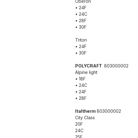
Oberon
• 24F
• 24C
• 28F
• 30F
Triton
• 24F
• 30F
POLYCRAFT
803000002
Alpine light
• 18F
• 24C
• 24F
• 28F
Italtherm
803000002
City Class
20F
24C
25F