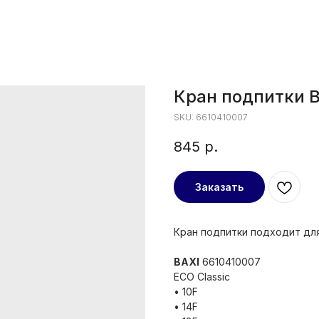
Кран подпитки B
SKU:
6610410007
845
р.
Заказать
Кран подпитки подходит дл
BAXI
6610410007
ECO Classic
• 10F
• 14F