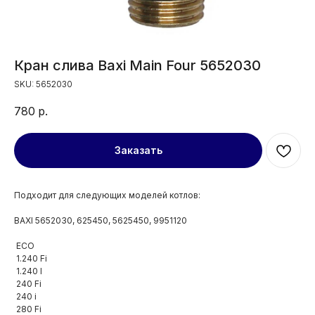
Кран слива Baxi Main Four 5652030
SKU:
5652030
780
р.
Заказать
Подходит для следующих моделей котлов:
BAXI 5652030, 625450, 5625450, 9951120
ECO
1.240 Fi
1.240 I
240 Fi
240 i
280 Fi