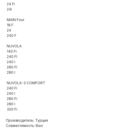
24 Fi
24i
MAIN Four
18 F
24
240 F
NUVOLA
140 Fi
240 FI
240 I
280 FI
280 I
NUVOLA-3 COMFORT
240 Fi
240 I
280 Fi
280 I
320 Fi
Производитель: Турция
Совместимость: Baxi