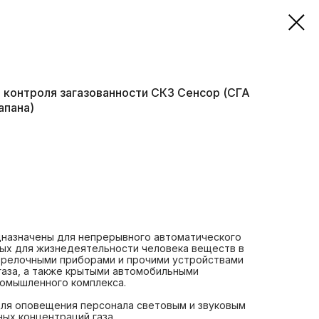
 контроля загазованности СКЗ Сенсор (СГА
апана)
дназначены для непрерывного автоматического
ых для жизнедеятельности человека веществ в
орелочными приборами и прочими устройствами
газа, а также крытыми автомобильными
ромышленного комплекса.
для оповещения персонала световым и звуковым
ных концентраций газа.