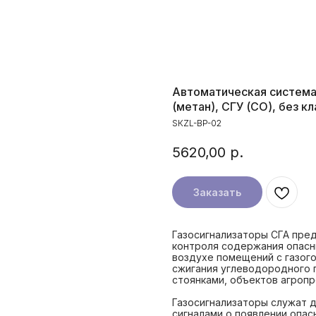
Автоматическая система
(метан), СГУ (СО), без кл
SКZL-BP-02
5620,00
р.
Заказать
Газосигнализаторы СГА пре
контроля содержания опасн
воздухе помещений с газог
сжигания углеводородного 
стоянками, объектов агроп
Газосигнализаторы служат 
сигналами о появлении опас