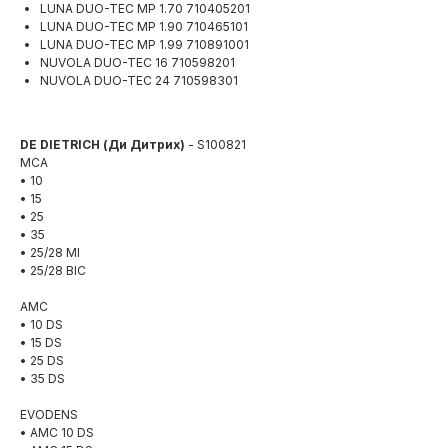
LUNA DUO-TEC MP 1.70 710405201
LUNA DUO-TEC MP 1.90 710465101
LUNA DUO-TEC MP 1.99 710891001
NUVOLA DUO-TEC 16 710598201
NUVOLA DUO-TEC 24 710598301
DE DIETRICH (Ди Дитрих)
- S100821
MCA
• 10
• 15
• 25
• 35
• 25/28 MI
• 25/28 BIC
AMC
• 10 DS
• 15 DS
• 25 DS
• 35 DS
EVODENS
• AMC 10 DS