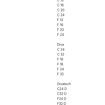
C 13
C 16
C 20
С 24
F 13
F 16
F 20
F 24
Diva
C 24
C 32
F 16
F 18
F 24
F 32
Divatech
C24 D
C32 D
F24 D
F32 D