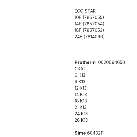
ECO STAR
10F (7857055)
14F (7857054)
18F (7857053)
24F (7814096)
Protherm
0020094650
СКАТ
6 К13
9 К13
12 К13
14 К13
18 К13
21 К13
24 К13
28 К13
Sime
6040211