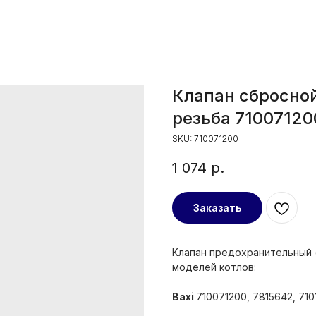
Клапан сбросной
резьба 71007120
SKU:
710071200
1 074
р.
Заказать
Клапан предохранительный 
моделей котлов:
Baxi
710071200, 7815642, 71