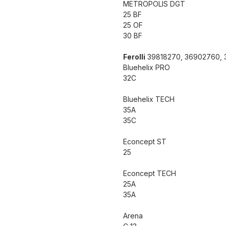
METROPOLIS DGT
25 BF
25 OF
30 BF
Ferolli
39818270, 36902760,
Bluehelix PRO
32C
Bluehelix TECH
35A
35C
Econcept ST
25
Econcept TECH
25A
35A
Arena