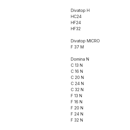
Divatop H
HC24
HF24
HF32
Divatop MICRO
F 37 M
Domina N
C 13 N
C 16 N
C 20 N
C 24 N
C 32 N
F 13 N
F 16 N
F 20 N
F 24 N
F 32 N