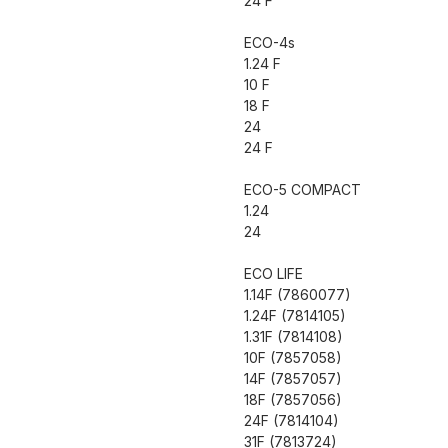
24 F
ECO-4s
1.24 F
10 F
18 F
24
24 F
ECO-5 COMPACT
1.24
24
ECO LIFE
1.14F (7860077)
1.24F (7814105)
1.31F (7814108)
10F (7857058)
14F (7857057)
18F (7857056)
24F (7814104)
31F (7813724)