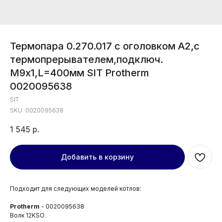
Термопара 0.270.017 c оголовком А2,с
термопрерывателем,подключ.
М9х1,L=400мм SIT Protherm
0020095638
SIT
SKU:
0020095638
1 545
р.
Добавить в корзину
Подходит для следующих моделей котлов:
Protherm
- 0020095638
Волк 12KSO