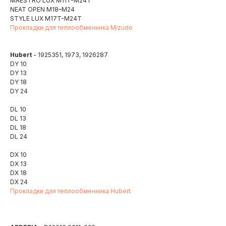
MAESTRO LUX M11T-М24Т
NEAT OPEN M18–M24
STYLE LUX M17T-М24Т
Прокладки для теплообменника Mizudo
Hubert
- 1925351, 1973, 1926287
DY 10
DY 13
DY 18
DY 24
DL 10
DL 13
DL 18
DL 24
DX 10
DX 13
DX 18
DX 24
Прокладки для теплообменника Hubert