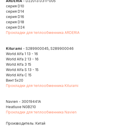
ARDERIA
- D22013.0311-005
cерия D10
cерия D14
cерия D16
cерия D18
cерия D24
Прокладки для теплообменника ARDERIA
Kiturami
- S289900045, S289900046
World Alfa 1 13 - 16
World Alfa 2 13 - 16
World Alfa 3 15
World Alfa S 13 - 15
World Alfa C 15
Винт 5х20
Прокладки для теплообменника Kiturami
Navien - 30019441A
Heatluxe NGB210
Прокладки для теплообменника Navien
Производитель: Китай